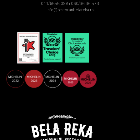
011/6555 098 i 060/36 36 573
info@restoranbelareka.rs