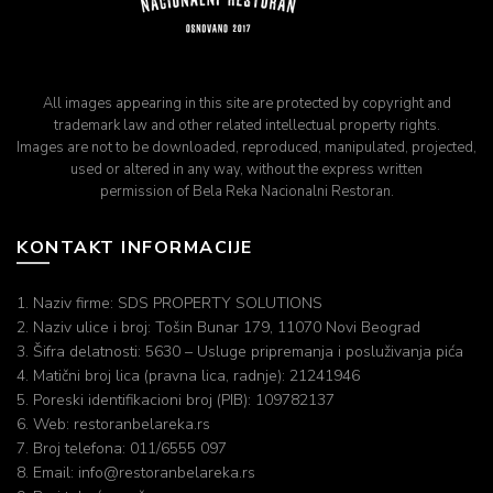
All images appearing in this site are protected by copyright and
trademark law and other related intellectual property rights.
Images are not to be downloaded, reproduced, manipulated, projected,
used or altered in any way, without the express written
permission of Bela Reka Nacionalni Restoran.
KONTAKT INFORMACIJE
1. Naziv firme: SDS PROPERTY SOLUTIONS
2. Naziv ulice i broj: Tošin Bunar 179, 11070 Novi Beograd
3. Šifra delatnosti: 5630 – Usluge pripremanja i posluživanja pića
4. Matični broj lica (pravna lica, radnje): 21241946
5. Poreski identifikacioni broj (PIB): 109782137
6. Web: restoranbelareka.rs
7. Broj telefona: 011/6555 097
8. Email: info@restoranbelareka.rs