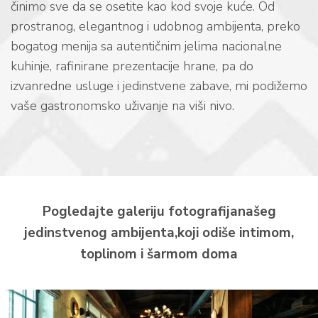
činimo sve da se osetite kao kod svoje kuće. Od
prostranog, elegantnog i udobnog ambijenta, preko
bogatog menija sa autentičnim jelima nacionalne
kuhinje, rafinirane prezentacije hrane, pa do
izvanredne usluge i jedinstvene zabave, mi podižemo
vaše gastronomsko uživanje na viši nivo.
Pogledajte galeriju fotografija
našeg
jedinstvenog ambijenta,
koji odiše intimom,
toplinom i šarmom doma