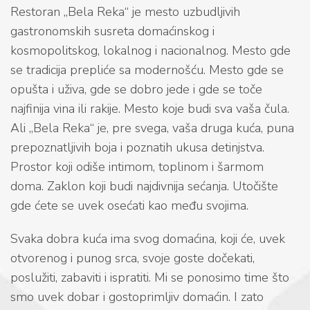
Restoran „Bela Reka“ je mesto uzbudljivih
gastronomskih susreta domaćinskog i
kosmopolitskog, lokalnog i nacionalnog. Mesto gde
se tradicija prepliće sa modernošću. Mesto gde se
opušta i uživa, gde se dobro jede i gde se toče
najfinija vina ili rakije. Mesto koje budi sva vaša čula.
Ali „Bela Reka“ je, pre svega, vaša druga kuća, puna
prepoznatljivih boja i poznatih ukusa detinjstva.
Prostor koji odiše intimom, toplinom i šarmom
doma. Zaklon koji budi najdivnija sećanja. Utočište
gde ćete se uvek osećati kao među svojima.
Svaka dobra kuća ima svog domaćina, koji će, uvek
otvorenog i punog srca, svoje goste dočekati,
poslužiti, zabaviti i ispratiti. Mi se ponosimo time što
smo uvek dobar i gostoprimljiv domaćin. I zato