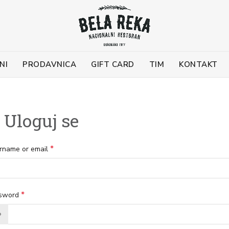
NI
PRODAVNICA
GIFT CARD
TIM
KONTAKT
Uloguj se
*
rname or email
*
sword