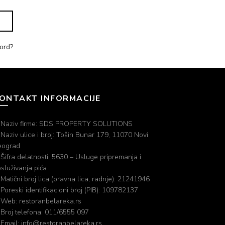
ord?
ONTAKT INFORMACIJE
. Naziv firme: SDS PROPERTY SOLUTIONS
 Naziv ulice i broj: Tošin Bunar 179, 11070 Novi
eograd
 Šifra delatnosti: 5630 – Usluge pripremanja i
služivanja pića
 Matični broj lica (pravna lica, radnje): 21241946
 Poreski identifikacioni broj (PIB): 109782137
 Web: restoranbelareka.rs
 Broj telefona: 011/6555 097
 Email: info@restoranbelareka.rs