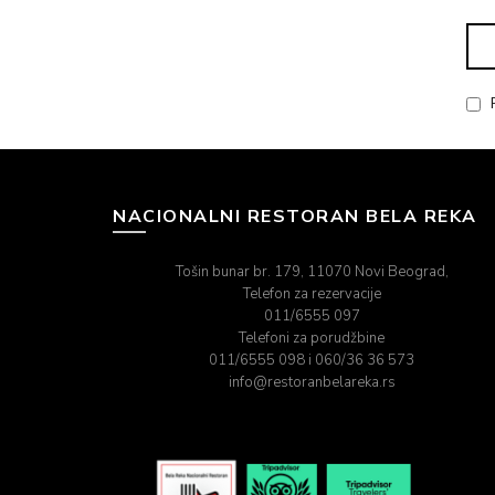
NACIONALNI RESTORAN BELA REKA
Tošin bunar br. 179, 11070 Novi Beograd,
Telefon za rezervacije
011/6555 097
Telefoni za porudžbine
011/6555 098 i 060/36 36 573
info@restoranbelareka.rs