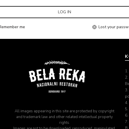
LOG IN
Remember me
Lost your passw
K
1
2.
B
3.
po
4.
5.
All images appearing in this site are protected by copyright
6.
and trademark law and other related intellectual property
7.
rights.
8.
Images are not to be downloaded, reproduced, manipulated,