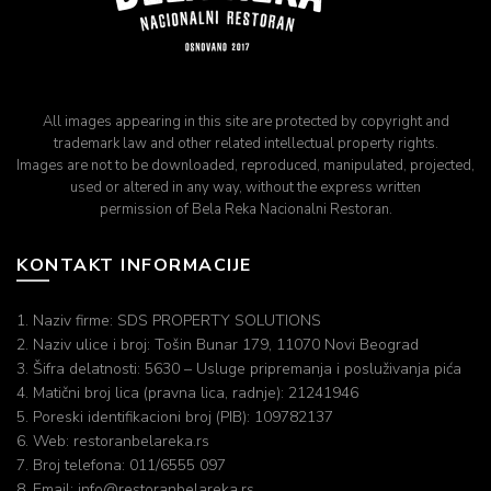
All images appearing in this site are protected by copyright and
trademark law and other related intellectual property rights.
Images are not to be downloaded, reproduced, manipulated, projected,
used or altered in any way, without the express written
permission of Bela Reka Nacionalni Restoran.
KONTAKT INFORMACIJE
1. Naziv firme: SDS PROPERTY SOLUTIONS
2. Naziv ulice i broj: Tošin Bunar 179, 11070 Novi Beograd
3. Šifra delatnosti: 5630 – Usluge pripremanja i posluživanja pića
4. Matični broj lica (pravna lica, radnje): 21241946
5. Poreski identifikacioni broj (PIB): 109782137
6. Web: restoranbelareka.rs
7. Broj telefona: 011/6555 097
8. Email: info@restoranbelareka.rs