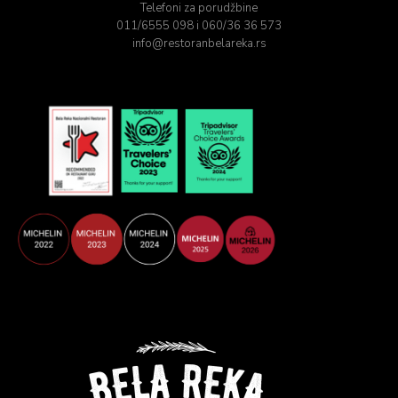
Telefoni za porudžbine
011/6555 098 i 060/36 36 573
info@restoranbelareka.rs