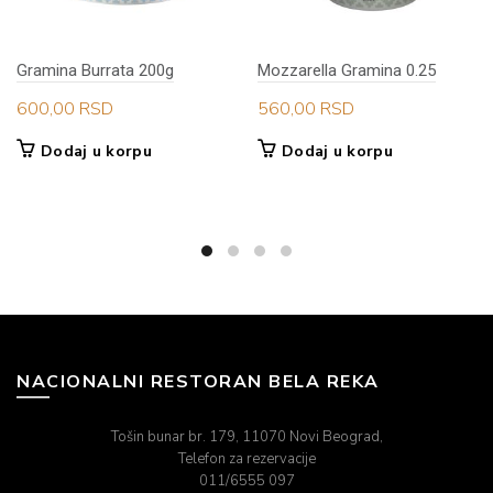
Gramina Burrata 200g
Mozzarella Gramina 0.25
600,00
RSD
560,00
RSD
Dodaj u korpu
Dodaj u korpu
NACIONALNI RESTORAN BELA REKA
Tošin bunar br. 179, 11070 Novi Beograd,
Telefon za rezervacije
011/6555 097